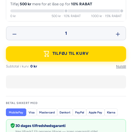
Tilføj
500 kr
mere for at låse op for
10% RABAT
Reducer
Forøg
0 kr
500 kr · 10% RABAT
1000 kr · 15% RABAT
mængden
mængden
for
for
SONAX
SONAX
Xtreme
Xtreme
Ceramic
Ceramic
Quick
Quick
Detailer
Detailer
750 ml
750 ml
TILFØJ TIL KURV
Subtotal i kurv:
0 kr
Nulstil
BETAL SIKKERT MED
MobilePay
Visa
Mastercard
Dankort
PayPal
Apple Pay
Klarna
30 dages tilfredshedsgaranti
Ikke tilfreds? Få pengene tilbage — ingen spørgsmål stillet.