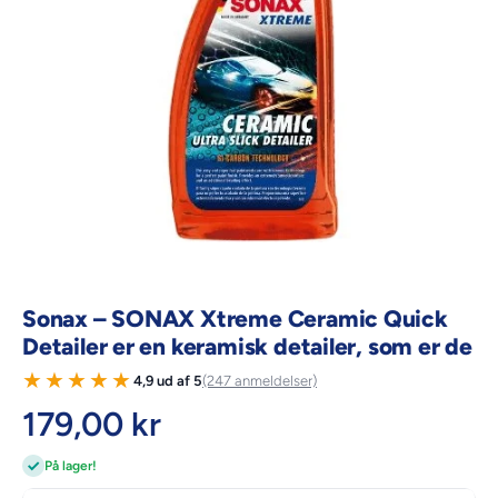
Åbn mediet 1 i modal
Sonax – SONAX Xtreme Ceramic Quick
Detailer er en keramisk detailer, som er de
★
★
★
★
★
4,9 ud af 5
(247 anmeldelser)
179,00 kr
På lager!